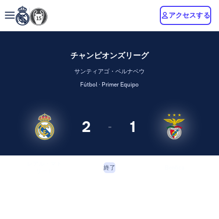
アクセスする
チャンピオンズリーグ
サンティアゴ・ベルナベウ
Fútbol · Primer Equipo
2
1
-
レアル・マド
Benfica
終了
リード