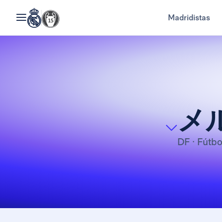
Madridistas
メ
DF
· Fútbo