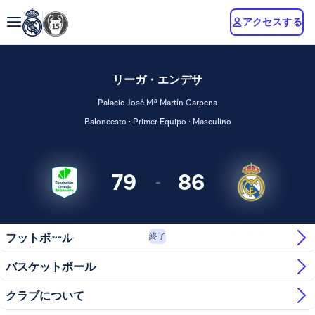
アクセスする
リーガ・エンデサ
Palacio José Mª Martín Carpena
Baloncesto · Primer Equipo · Masculino
79
86
-
Unicaja
Real Madrid
フットボール
終了
バスケットボール
クラブについて