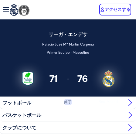
アクセスする
リーガ・エンデサ
Palacio José Mª Martín Carpena
Primer Equipo · Masculino
71
76
-
Unicaja
Real Madrid
フットボール
終了
バスケットボール
クラブについて