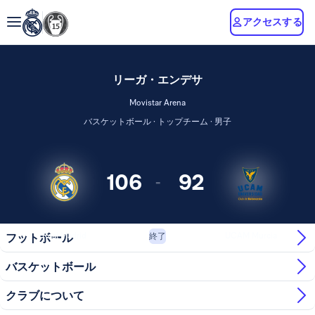
アクセスする
リーガ・エンデサ
Movistar Arena
バスケットボール · トップチーム · 男子
106
92
-
Real Madrid
UCAM Murcia
フットボール
終了
バスケットボール
クラブについて