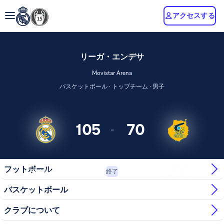
アクセスする
リーガ・エンデサ
Movistar Arena
バスケットボール · トップチーム · 男子
105
70
-
Dreamland
フットボール
Real Madrid
終了
Gran Canar...
バスケットボール
クラブについて