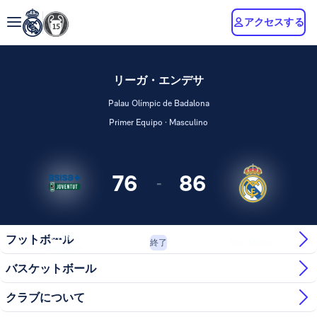
アクセスする
リーガ・エンデサ
Palau Olímpic de Badalona
Primer Equipo · Masculino
76
86
-
Joventut
フットボール
Real Madrid
終了
Badalona
バスケットボール
クラブについて