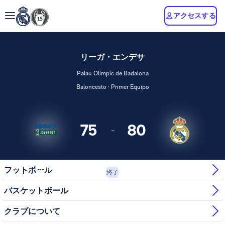
アクセスする
リーガ・エンデサ
Palau Olímpic de Badalona
Baloncesto · Primer Equipo
75
80
-
Joventut
フットボール
Real Madrid
終了
Badalona
バスケットボール
クラブについて