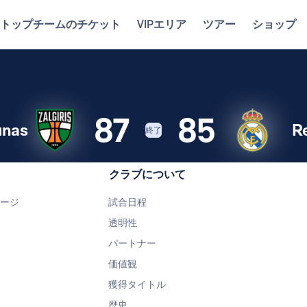
トップチームのチケット
VIPエリア
ツアー
ショップ
87
85
unas
R
終了
クラブについて
ページ
試合日程
透明性
パートナー
価値観
獲得タイトル
歴史