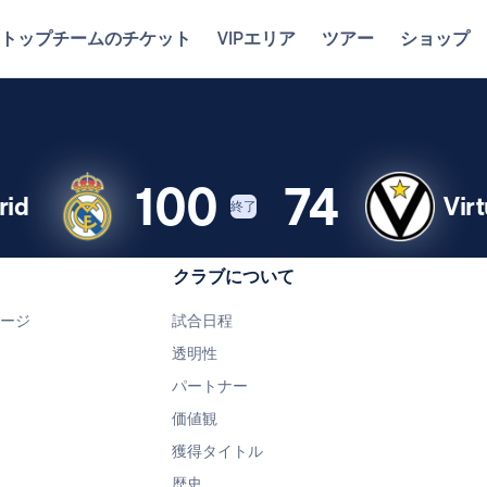
トップチームのチケット
VIPエリア
ツアー
ショップ
100
74
rid
Vir
終了
クラブについて
ページ
試合日程
透明性
パートナー
価値観
獲得タイトル
歴史