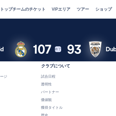
トップチームのチケット
VIPエリア
ツアー
ショップ
107
93
id
Dub
終了
クラブについて
ページ
試合日程
透明性
パートナー
価値観
獲得タイトル
歴史