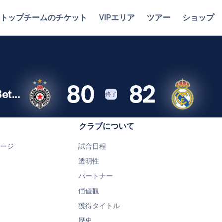
トップチームのチケット
VIPエリア
ツアー
ショップ
80
82
t...
終了
クラブについて
ページ
試合日程
透明性
パートナー
価値観
獲得タイトル
歴史