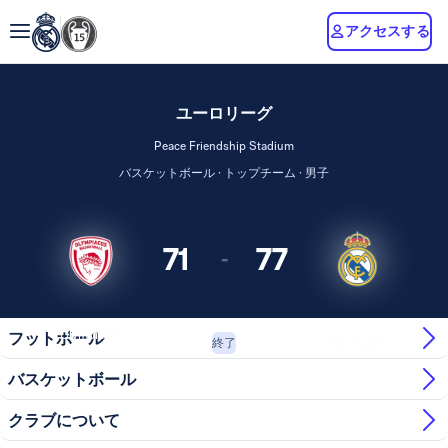
アクセスする
ユーロリーグ
Peace Friendship Stadium
バスケットボール · トップチーム · 男子
71
77
-
Olympiacos
フットボール
Real Madrid
終了
Piraeus
バスケットボール
クラブについて