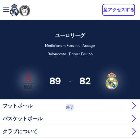
アクセスする
ユーロリーグ
Mediolanum Forum di Assago
Baloncesto · Primer Equipo
89
82
-
Armani
フットボール
Real Madrid
終了
Olimpia Milan
バスケットボール
クラブについて