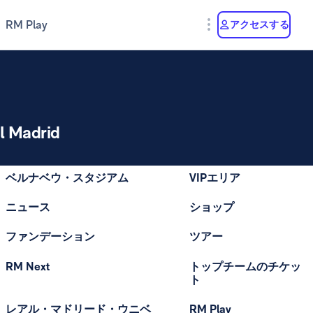
RM Play
アクセスする
l Madrid
ベルナベウ・スタジアム
VIPエリア
ニュース
ショップ
ファンデーション
ツアー
RM Next
トップチームのチケッ
ト
レアル・マドリード・ウニベ
RM Play