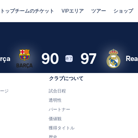
トップチームのチケット
VIPエリア
ツアー
ショップ
90
97
rça
Rea
終了
クラブについて
ページ
試合日程
透明性
パートナー
価値観
獲得タイトル
歴史