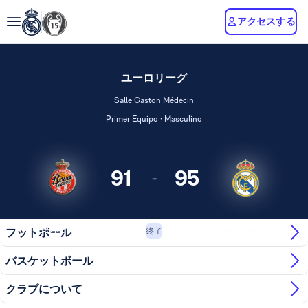
アクセスする
ユーロリーグ
Salle Gaston Médecin
Primer Equipo · Masculino
91
95
-
AS Monaco
Real Madrid
フットボール
終了
バスケットボール
クラブについて