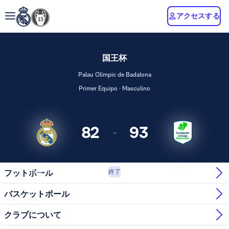
アクセスする
国王杯
Palau Olímpic de Badalona
Primer Equipo · Masculino
82
93
-
Real Madrid
Unicaja
フットボール
終了
バスケットボール
クラブについて