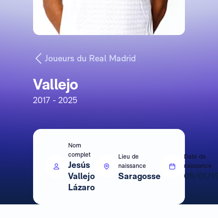
Joueurs du Real Madrid
Vallejo
2017 - 2025
Nom
complet
Lieu de
Date de
Jesús
naissance
naissance
Vallejo
Saragosse
05/01/1
Lázaro