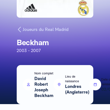
Joueurs du Real Madrid
Beckham
2003 - 2007
Nom complet
Lieu de
David
Date 
naissance
Robert
naiss
Londres
02/
Joseph
(Angleterre)
Beckham