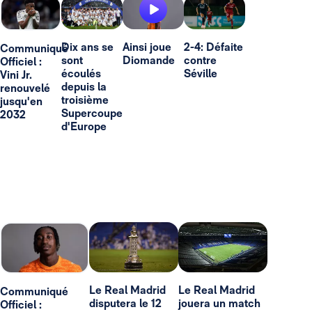
Dix ans se
Ainsi joue
2-4: Défaite
Communiqué
sont
Diomande
contre
Officiel :
écoulés
Séville
Vini Jr.
depuis la
renouvelé
troisième
jusqu'en
Supercoupe
2032
d'Europe
Le Real Madrid
Le Real Madrid
Communiqué
disputera le 12
jouera un match
Officiel :