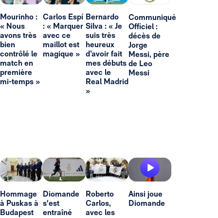
Mourinho :
Carlos Espí
Bernardo
Communiqué
« Nous
: « Marquer
Silva : « Je
Officiel :
avons très
avec ce
suis très
décès de
bien
maillot est
heureux
Jorge
contrôlé le
magique »
d’avoir fait
Messi, père
match en
mes débuts
de Leo
première
avec le
Messi
mi-temps »
Real Madrid
»
Hommage
Diomande
Roberto
Ainsi joue
à Puskas à
s'est
Carlos,
Diomande
Budapest
entraîné
avec les