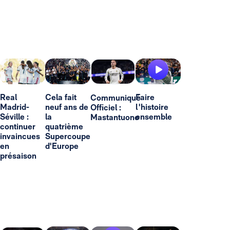
Real
Cela fait
Faire
Communiqué
Madrid-
neuf ans de
l'histoire
Officiel :
Séville :
la
ensemble
Mastantuono
continuer
quatrième
invaincues
Supercoupe
en
d'Europe
présaison