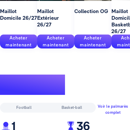
Maillot
Maillot
Collection OG
Maillot
Domicile 26/27
Extérieur
Domicil
26/27
Basketb
26/27
Acheter
Acheter
Acheter
Ach
maintenant
maintenant
maintenant
maint
Un palmarès
pour la légende
Voir le palmarès
Football
Basket-ball
complet
1
36