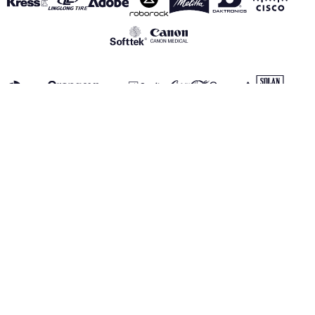
VOIR TOUS NOS PARTENAIRES
Mentions Légales
Politique de Confidentialité
Politique des Cookies
Canal de información
realmadrid.com
Real Madrid © 2026 Tous droits réservés