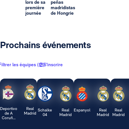
lors de sa
peñas
première
madridistas
journée
de Hongrie
Prochains événements
Filtrer les équipes ( 2 )
S'inscrire
Deportivo
Real
Schalke
Real
Espanyol
Real
Real
de A
Madrid
04
Madrid
Madrid
Madrid
Coruñ...