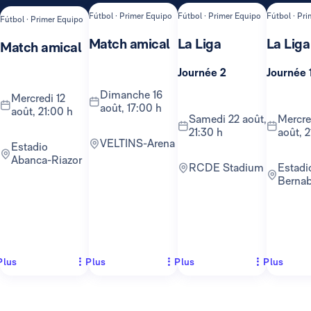
Fútbol · Primer Equipo
Fútbol · Primer Equipo
Fútbol · Pr
Fútbol · Primer Equipo
Match amical
La Liga
La Liga
Match amical
Journée 2
Journée 
dimanche 16
mercredi 12
août, 17:00 h
août, 21:00 h
samedi 22 août,
mercredi 26
21:30 h
août, 2
VELTINS-Arena
Estadio
Abanca-Riazor
RCDE Stadium
Estadio
Berna
Plus
Plus
Plus
Plus