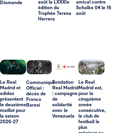
août la LXXXIe
amical contre
Diomande
édition du
Schalke 04 le 16
Trophée Teresa
août
Herrera
Le Real
Fondation
Le Real
Communiqué
Madrid et
Real Madrid
Madrid est,
Officiel :
adidas
: campagne
pour la
décès de
présentent
de
cinquième
Franco
le deuxième
solidarité
année
Baresi
maillot pour
avec le
consécutive,
la saison
Venezuela
le club de
2026-27
football le
plus
précieux au