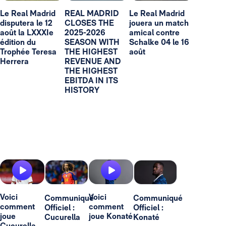
Le Real Madrid
REAL MADRID
Le Real Madrid
disputera le 12
CLOSES THE
jouera un match
août la LXXXIe
2025-2026
amical contre
édition du
SEASON WITH
Schalke 04 le 16
Trophée Teresa
THE HIGHEST
août
Herrera
REVENUE AND
THE HIGHEST
EBITDA IN ITS
HISTORY
Voici
Voici
Communiqué
Communiqué
comment
comment
Officiel :
Officiel :
joue
joue Konaté
Cucurella
Konaté
Cucurella