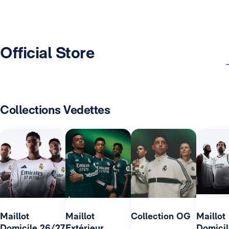
Official Store
Collections Vedettes
Maillot
Maillot
Collection OG
Maillot
Domicile 26/27
Extérieur
Domicil