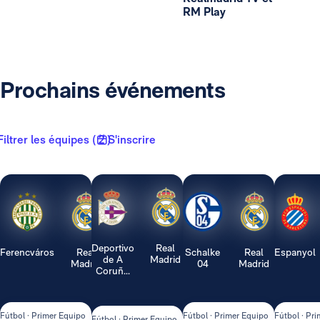
RM Play
Prochains événements
Filtrer les équipes ( 2 )
S'inscrire
Deportivo
Real
Ferencváros
Real
Schalke
Real
Espanyol
de A
Madrid
Madrid
04
Madrid
Coruñ...
Fútbol · Primer Equipo
Fútbol · Primer Equipo
Fútbol · Pr
Fútbol · Primer Equipo