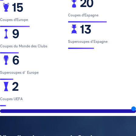
20
15
Coupes d'Espagne
Coupes d'Europe
13
9
Supercoupes d’Espagne
Coupes du Monde des Clubs
6
Supercoupes d´ Europe
2
Coupes UEFA