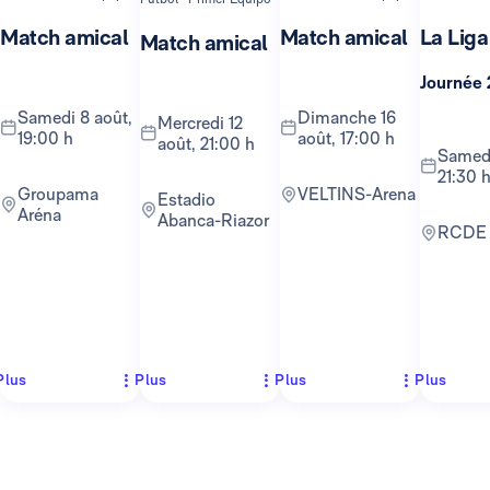
Match amical
Match amical
La Liga
Match amical
Journée 
samedi 8 août,
dimanche 16
mercredi 12
19:00 h
août, 17:00 h
août, 21:00 h
samedi 22 août,
21:30 
Groupama
VELTINS-Arena
Estadio
Aréna
Abanca-Riazor
RCDE
Plus
Plus
Plus
Plus