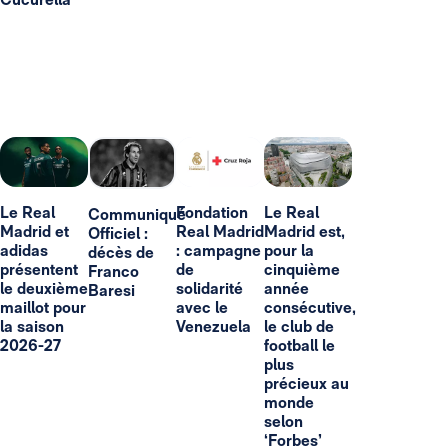
Le Real
Fondation
Le Real
Communiqué
Madrid et
Real Madrid
Madrid est,
Officiel :
adidas
: campagne
pour la
décès de
présentent
de
cinquième
Franco
le deuxième
solidarité
année
Baresi
maillot pour
avec le
consécutive,
la saison
Venezuela
le club de
2026-27
football le
plus
précieux au
monde
selon
‘Forbes’