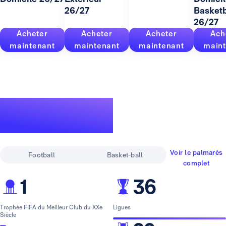
26/27
Basketb
26/27
Acheter
Acheter
Acheter
Ach
maintenant
maintenant
maintenant
maint
Un palmarès
pour la légende
Voir le palmarès
Football
Basket-ball
complet
1
36
Trophée FIFA du Meilleur Club du XXe
Ligues
Siècle