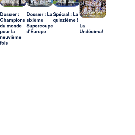
Dossier :
Dossier : La
Spécial : La
Champions
sixième
quinzième !
du monde
Supercoupe
La
pour la
d'Europe
Undécima!
neuvième
fois