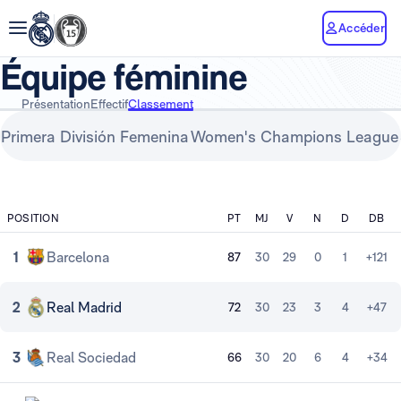
Accéder
Équipe féminine
Présentation
Effectif
Classement
Primera División Femenina
Women's Champions League
POSITION
PT
MJ
V
N
D
DB
1
Barcelona
87
30
29
0
1
+121
2
Real Madrid
72
30
23
3
4
+47
3
Real Sociedad
66
30
20
6
4
+34