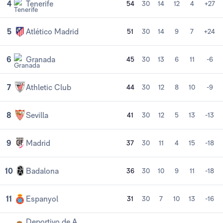
4
Tenerife
54
30
14
12
4
+27
5
Atlético Madrid
51
30
14
9
7
+24
6
Granada
45
30
13
6
11
-6
7
Athletic Club
44
30
12
8
10
-9
8
Sevilla
41
30
12
5
13
-13
9
Madrid
37
30
11
4
15
-18
10
Badalona
36
30
10
9
11
-18
11
Espanyol
31
30
7
10
13
-16
Deportivo de A