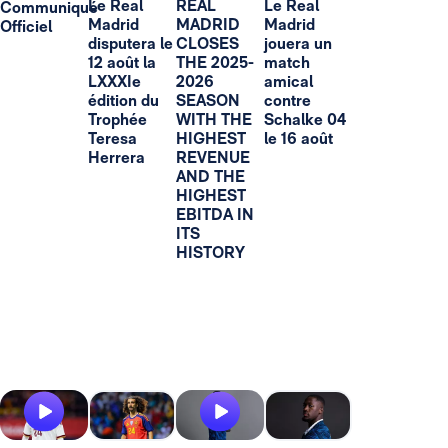
Le Real
REAL
Le Real
Communiqué
Madrid
MADRID
Madrid
Officiel
disputera le
CLOSES
jouera un
12 août la
THE 2025-
match
LXXXIe
2026
amical
édition du
SEASON
contre
Trophée
WITH THE
Schalke 04
Teresa
HIGHEST
le 16 août
Herrera
REVENUE
AND THE
HIGHEST
EBITDA IN
ITS
HISTORY