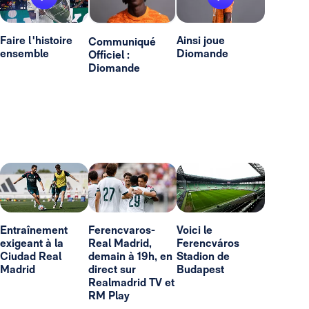
Faire l'histoire
Ainsi joue
Communiqué
ensemble
Diomande
Officiel :
Diomande
Entraînement
Ferencvaros-
Voici le
exigeant à la
Real Madrid,
Ferencváros
Ciudad Real
demain à 19h, en
Stadion de
Madrid
direct sur
Budapest
Realmadrid TV et
RM Play