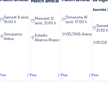
Match amical
Journée 
samedi 8 août,
dimanche 16
mercredi 12
19:00 h
août, 17:00 h
août, 21:00 h
samedi 22 août,
21:30 
Groupama
VELTINS-Arena
Estadio
Aréna
Abanca-Riazor
RCDE
Plus
Plus
Plus
Plus