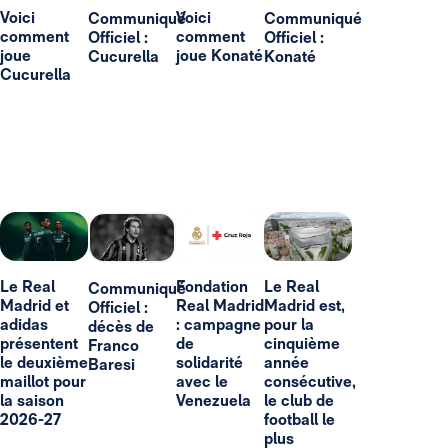
Voici
Voici
Communiqué
Communiqué
comment
comment
Officiel :
Officiel :
joue
joue Konaté
Cucurella
Konaté
Cucurella
Le Real
Fondation
Le Real
Communiqué
Madrid et
Real Madrid
Madrid est,
Officiel :
adidas
: campagne
pour la
décès de
présentent
de
cinquième
Franco
le deuxième
solidarité
année
Baresi
maillot pour
avec le
consécutive,
la saison
Venezuela
le club de
2026-27
football le
plus