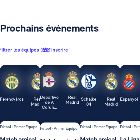
Prochains événements
Filtrer les équipes ( 2 )
S'inscrire
Deportivo
Real
Ferencváros
Real
Schalke
Real
Espanyol
de A
Madrid
Madrid
04
Madrid
Coruñ...
Fútbol · Primer Equipo
Fútbol · Primer Equipo
Fútbol · Pr
Fútbol · Primer Equipo
Match amical
Match amical
La Liga