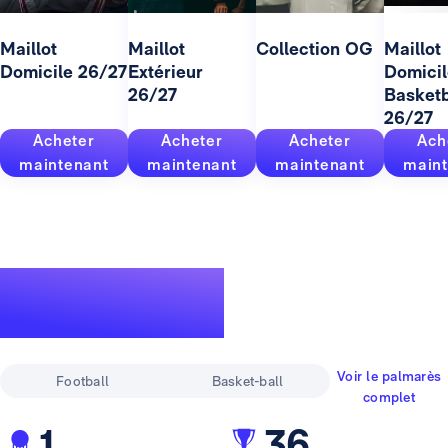
Maillot
Maillot
Collection OG
Maillot
Domicile 26/27
Extérieur
Domicil
26/27
Basketb
26/27
Acheter
Acheter
Acheter
Ach
maintenant
maintenant
maintenant
maint
Un palmarès
pour la légende
Voir le palmarès
Football
Basket-ball
complet
1
36