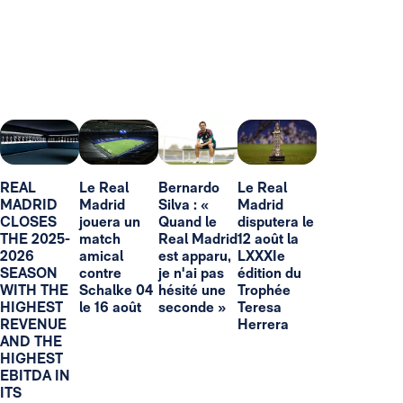
REAL
Le Real
Bernardo
Le Real
MADRID
Madrid
Silva : «
Madrid
CLOSES
jouera un
Quand le
disputera le
THE 2025-
match
Real Madrid
12 août la
2026
amical
est apparu,
LXXXIe
SEASON
contre
je n'ai pas
édition du
WITH THE
Schalke 04
hésité une
Trophée
HIGHEST
le 16 août
seconde »
Teresa
REVENUE
Herrera
AND THE
HIGHEST
EBITDA IN
ITS