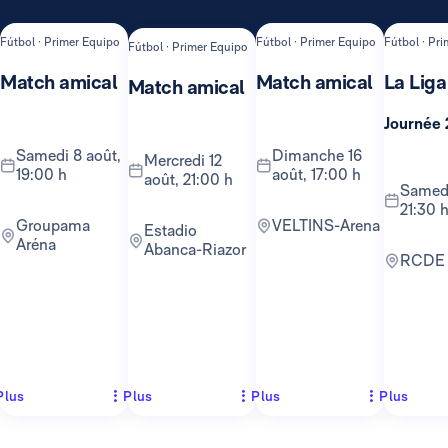
Fútbol · Primer Equipo
Fútbol · Primer Equipo
Fútbol · Pr
Fútbol · Primer Equipo
Match amical
Match amical
La Liga
Match amical
Journée 
samedi 8 août,
dimanche 16
mercredi 12
19:00 h
août, 17:00 h
août, 21:00 h
samedi 22 août,
21:30 
Groupama
VELTINS-Arena
Estadio
Aréna
Abanca-Riazor
RCDE
Plus
Plus
Plus
Plus