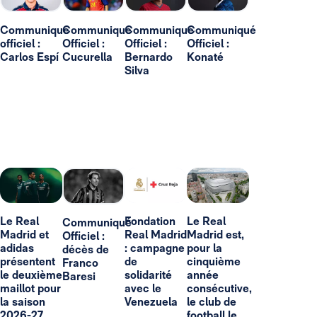
Communiqué
Communiqué
Communiqué
Communiqué
officiel :
Officiel :
Officiel :
Officiel :
Carlos Espí
Cucurella
Bernardo
Konaté
Silva
Le Real
Fondation
Le Real
Communiqué
Madrid et
Real Madrid
Madrid est,
Officiel :
adidas
: campagne
pour la
décès de
présentent
de
cinquième
Franco
le deuxième
solidarité
année
Baresi
maillot pour
avec le
consécutive,
la saison
Venezuela
le club de
2026-27
football le