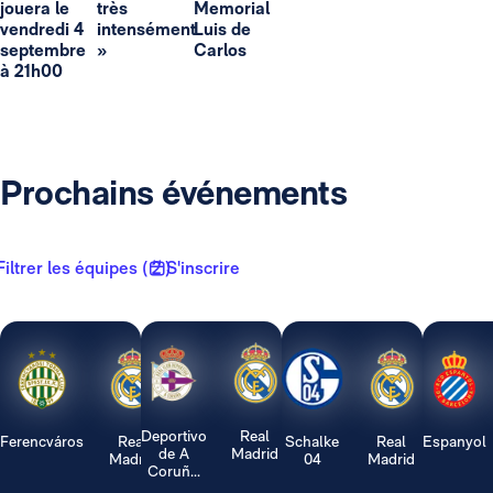
jouera le
très
Memorial
vendredi 4
intensément
Luis de
septembre
»
Carlos
à 21h00
Prochains événements
Filtrer les équipes ( 2 )
S'inscrire
Deportivo
Real
Ferencváros
Real
Schalke
Real
Espanyol
de A
Madrid
Madrid
04
Madrid
Coruñ...