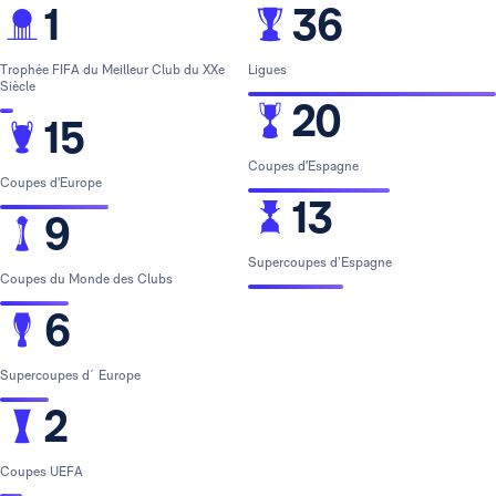
1
36
Trophée FIFA du Meilleur Club du XXe
Ligues
Siècle
20
15
Coupes d'Espagne
Coupes d'Europe
13
9
Supercoupes d’Espagne
Coupes du Monde des Clubs
6
Supercoupes d´ Europe
2
Coupes UEFA