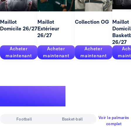
Maillot
Maillot
Collection OG
Maillot
Domicile 26/27
Extérieur
Domicil
26/27
Basketb
26/27
Acheter
Acheter
Acheter
Ach
maintenant
maintenant
maintenant
maint
Un palmarès
pour la légende
Voir le palmarès
Football
Basket-ball
complet