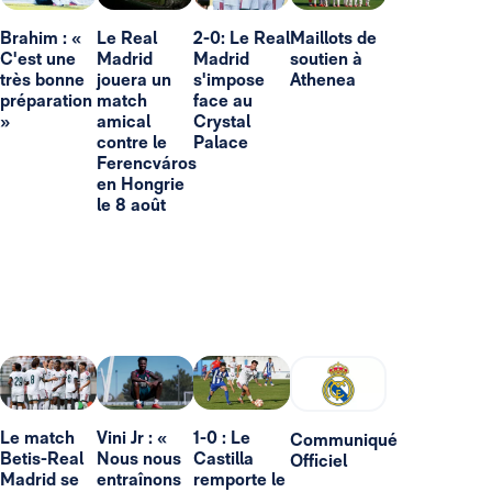
Brahim : «
Le Real
2-0: Le Real
Maillots de
C'est une
Madrid
Madrid
soutien à
très bonne
jouera un
s'impose
Athenea
préparation
match
face au
»
amical
Crystal
contre le
Palace
Ferencváros
en Hongrie
le 8 août
Le match
Vini Jr : «
1-0 : Le
Communiqué
Betis-Real
Nous nous
Castilla
Officiel
Madrid se
entraînons
remporte le