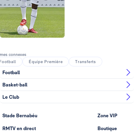
Photo: Helios de la Rubia
Photo: Helios de la Rubia
mes connexes
Football
Équipe Première
Transferts
Football
Basket-ball
Le Club
Stade Bernabéu
Zone VIP
RMTV en direct
Boutique