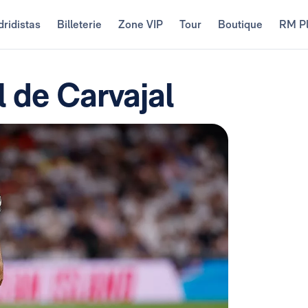
ridistas
Billeterie
Zone VIP
Tour
Boutique
RM P
de Carvajal