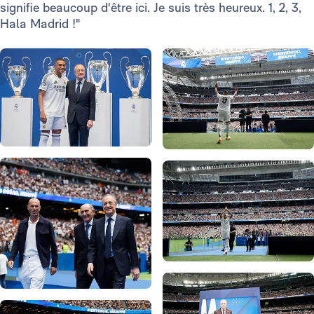
signifie beaucoup d'être ici. Je suis très heureux. 1, 2, 3,
Hala Madrid !"
Photo: Real Madrid
Photo: Real Madrid
Photo: Real Madrid
Photo: Real Madrid