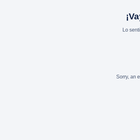
¡Va
Lo sent
Sorry, an e