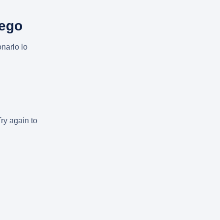
uego
narlo lo
Try again to