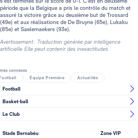
s'est terminée sur le score de 0-1. C'est en deuxième
période que la Belgique a pris le contrôle du match et
assuré la victoire grâce au deuxième but de Trossard
(49e) et aux réalisations de De Bruyne (65e), Lukaku
(85e) et Saelemaekers (93e).
Avertissement : Traduction générée par intelligence
artificielle. Elle peut contenir des inexactitudes.
mes connexes
Football
Équipe Première
Actualités
Football
Basket-ball
Le Club
Stade Bernabéu
Zone VIP