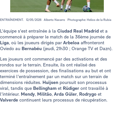
ENTRAÎNEMENT.
12/05/2026
Alberto Navarro
Photographe: Helios de la Rubia
L'équipe s'est entraînée à la
Ciudad Real Madrid
et a
commencé à préparer le match de la 36ème journée de
Liga
, où les joueurs dirigés par
Arbeloa
affronteront
Oviedo au
Bernabéu
(jeudi, 21h30 ; Orange TV et Dazn).
Les joueurs ont commencé par des activations et des
rondos sur le terrain. Ensuite, ils ont réalisé des
exercices de possession, des finalisations au but et ont
terminé l'entraînement par un match sur un terrain de
dimensions réduites.
Huijsen
poursuit son processus
viral, tandis que
Bellingham
et
Rüdiger
ont travaillé à
l'intérieur.
Mendy
,
Militão
,
Arda Güler
,
Rodrygo
et
Valverde
continuent leurs processus de récupération.