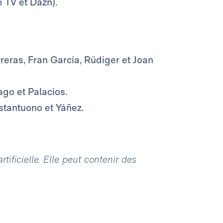
 TV et Dazn).
rreras, Fran García, Rüdiger et Joan
go et Palacios.
stantuono et Yáñez.
tificielle. Elle peut contenir des