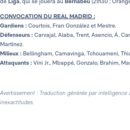
de
Liga
, qui se jouera au
Bernabéu
(21h30 ; Orange
CONVOCATION DU REAL MADRID :
Gardiens :
Courtois, Fran González et Mestre.
Défenseurs :
Carvajal,
Alaba, Trent, Asencio, Á. Ca
Martínez.
Milieux :
Bellingham, Camavinga, Tchouameni, Thia
Attaquants :
Vini Jr., Mbappé, Gonzalo, Brahim, Ma
Avertissement : Traduction générée par intelligence ar
inexactitudes.