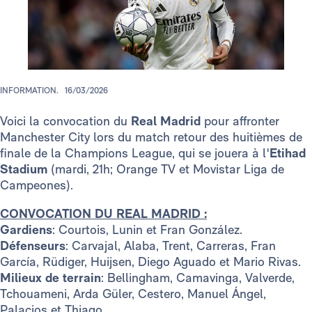
INFORMATION.
16/03/2026
Voici la convocation du
Real Madrid
pour affronter
Manchester City lors du match retour des huitièmes de
finale de la Champions League, qui se jouera à l'
Etihad
Stadium
(mardi, 21h; Orange TV et Movistar Liga de
Campeones).
CONVOCATION DU REAL MADRID :
Gardiens
: Courtois, Lunin et Fran González.
Défenseurs
: Carvajal, Alaba, Trent, Carreras, Fran
García, Rüdiger, Huijsen, Diego Aguado et Mario Rivas.
Milieux de terrain
: Bellingham, Camavinga, Valverde,
Tchouameni, Arda Güler, Cestero, Manuel Ángel,
Palacios et Thiago.