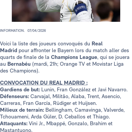
INFORMATION.
07/04/2026
Voici la liste des joueurs convoqués du
Real
Madrid
pour affronter le Bayern lors du match aller des
quarts de finale de la
Champions League
, qui se jouera
au
Bernabéu
(mardi, 21h; Orange TV et Movistar Liga
des Champions).
CONVOCATION DU REAL MADRID :
Gardiens de but:
Lunin, Fran González et Javi Navarro.
Défenseurs:
Carvajal, Militão, Alaba, Trent, Asencio,
Carreras, Fran García, Rüdiger et Huijsen.
Milieux de terrain:
Bellingham, Camavinga, Valverde,
Tchouameni, Arda Güler, D. Ceballos et Thiago.
Attaquants:
Vini Jr., Mbappé, Gonzalo, Brahim et
Mastantuono.