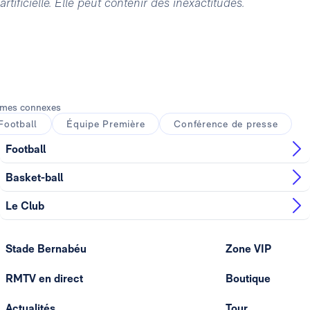
artificielle. Elle peut contenir des inexactitudes.
mes connexes
Football
Équipe Première
Conférence de presse
Football
Basket-ball
Le Club
Stade Bernabéu
Zone VIP
RMTV en direct
Boutique
Actualités
Tour