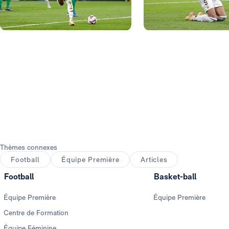
Photo: Real Madrid
Photo: Real Madrid
Thèmes connexes
Football
Équipe Première
Articles
Football
Basket-ball
Équipe Première
Équipe Première
Centre de Formation
Équipe Féminine