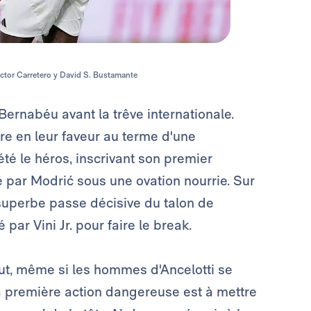
íctor Carretero y David S. Bustamante
Bernabéu avant la trêve internationale.
re en leur faveur au terme d'une
é le héros, inscrivant son premier
é par Modrić sous une ovation nourrie. Sur
e superbe passe décisive du talon de
par Vini Jr. pour faire le break.
ut, même si les hommes d'Ancelotti se
a première action dangereuse est à mettre