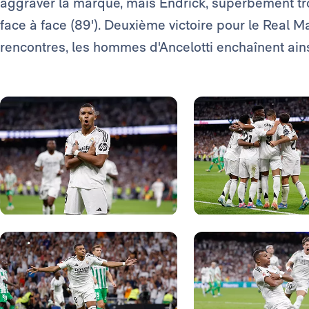
aggraver la marque, mais Endrick, superbement tr
face à face (89'). Deuxième victoire pour le Real 
rencontres, les hommes d'Ancelotti enchaînent ain
Photo: Real Madrid
Photo: Real Madrid