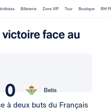
ridistas
Billeterie
Zone VIP
Tour
Boutique
RM P
victoire face au
0
Betis
ce à deux buts du Français