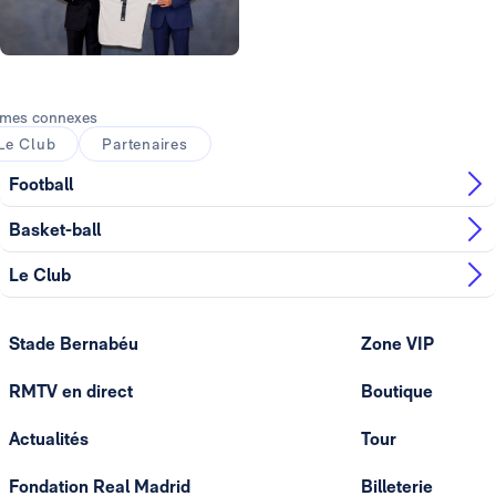
Photo: Real Madrid
mes connexes
Le Club
Partenaires
Football
Basket-ball
Le Club
Stade Bernabéu
Zone VIP
RMTV en direct
Boutique
Actualités
Tour
Fondation Real Madrid
Billeterie