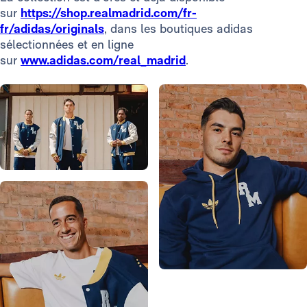
sur
https://shop.realmadrid.com/fr-
fr/adidas/originals
, dans les boutiques adidas
sélectionnées et en ligne
sur
www.adidas.com/real_madrid
.
Photo: Real Madrid
Photo: Real Madrid
Photo: Real Madrid