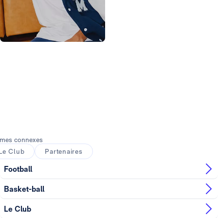
Photo: Real Madrid
mes connexes
Le Club
Partenaires
Football
Basket-ball
Le Club