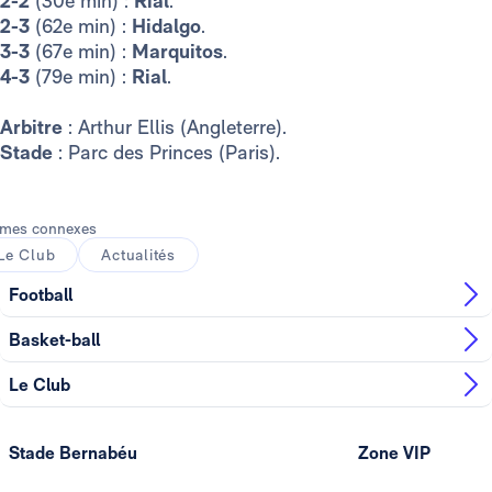
2-2
(30e min) :
Rial
.
2-3
(62e min) :
Hidalgo
.
3-3
(67e min) :
Marquitos
.
4-3
(79e min) :
Rial
.
Arbitre
: Arthur Ellis (Angleterre).
Stade
: Parc des Princes (Paris).
mes connexes
Le Club
Actualités
Football
Basket-ball
Le Club
Stade Bernabéu
Zone VIP