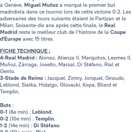
à Genève.
Miguel Muñoz
a marqué le premier but
madridista dans ce tournoi lors de cette victoire 0-2. Les
adversaires des tours suivants étaient le Partizan et le
Milan. Soixante-dix ans après cette finale, le
Real
Madrid
reste le meilleur club de l'histoire de la
Coupe
d'Europe
avec 15 titres.
FICHE TECHNIQUE :
4-Real Madrid :
Alonso, Atienza II, Marquitos, Lesmes II,
Muñoz, Zárraga, Joseíto, Marsal, Di Stéfano, Rial et
Gento.
3-Stade de Reims :
Jacquet, Zimny, Jonquet, Giraudo,
Leblond, Siatka, Hidalgo, Glovacki, Kopa, Bliard et
Templin.
Buts
:
0-1
(6e min) :
Leblond
.
0-2
(10e min) :
Templin
.
1-2
(14e min) :
Di Stéfano
.