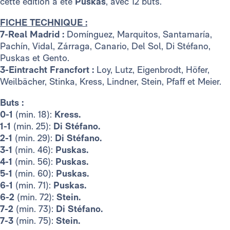
cette édition a été
Puskas
, avec 12 buts.
FICHE TECHNIQUE :
7-Real Madrid :
Domínguez, Marquitos, Santamaría,
Pachín, Vidal, Zárraga, Canario, Del Sol, Di Stéfano,
Puskas et Gento.
3-Eintracht Francfort :
Loy, Lutz, Eigenbrodt, Höfer,
Weilbächer, Stinka, Kress, Lindner, Stein, Pfaff et Meier.
Buts :
0-1
(min. 18):
Kress.
1-1
(min. 25):
Di Stéfano.
2-1
(min. 29):
Di Stéfano.
3-1
(min. 46):
Puskas.
4-1
(min. 56):
Puskas.
5-1
(min. 60):
Puskas.
6-1
(min. 71):
Puskas.
6-2
(min. 72):
Stein.
7-2
(min. 73):
Di Stéfano.
7-3
(min. 75):
Stein.