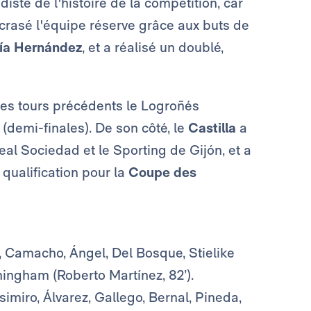
diste de l'histoire de la compétition, car
écrasé l'équipe réserve grâce aux buts de
ía Hernández
, et a réalisé un doublé,
 des tours précédents le Logroñés
d (demi-finales). De son côté, le
Castilla
a
Real Sociedad et le Sporting de Gijón, et a
qualification pour la
Coupe des
o, Camacho, Ángel, Del Bosque, Stielike
ningham (Roberto Martínez, 82’).
simiro, Álvarez, Gallego, Bernal, Pineda,