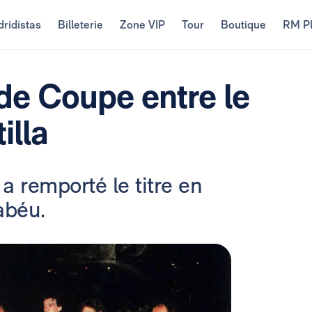
ridistas
Billeterie
Zone VIP
Tour
Boutique
RM P
e de Coupe entre le
illa
 a remporté le titre en
abéu.