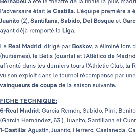
Bernabéu
a été le théâtre de la finale la plus madri
l'adversaire était le
Castilla
. L'équipe première a 
Juanito
(2),
Santillana
,
Sabido
,
Del Bosque
et
Garc
ayant déjà remporté la
Liga
.
Le
Real Madrid
, dirigé par
Boskov
, a éliminé lors
(huitièmes), le Betis (quarts) et l'Atlético de Madri
affronté dans les derniers tours l'Athletic Club, la 
vu son exploit dans le tournoi récompensé par une 
vainqueurs de coupe
de la saison suivante.
FICHE TECHNIQUE:
6-Real Madrid
: García Remón, Sabido, Pirri, Benit
(García Hernández, 63’), Juanito, Santillana et Cun
1-Castilla
: Agustín, Juanito, Herrero, Castañeda, Ca