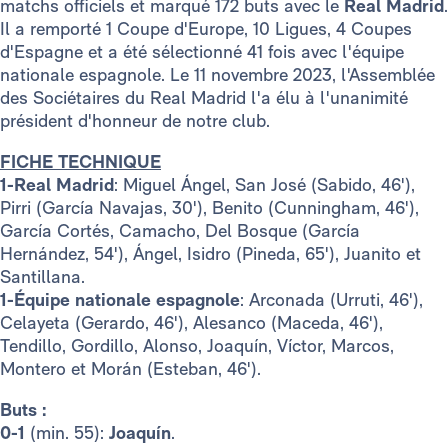
matchs officiels et marqué 172 buts avec le
Real Madrid
.
Il a remporté 1 Coupe d'Europe, 10 Ligues, 4 Coupes
d'Espagne et a été sélectionné 41 fois avec l'équipe
nationale espagnole. Le 11 novembre 2023, l'Assemblée
des Sociétaires du Real Madrid l'a élu à l'unanimité
président d'honneur de notre club.
FICHE TECHNIQUE
1-Real Madrid
: Miguel Ángel, San José (Sabido, 46'),
Pirri (García Navajas, 30'), Benito (Cunningham, 46'),
García Cortés, Camacho, Del Bosque (García
Hernández, 54'), Ángel, Isidro (Pineda, 65'), Juanito et
Santillana.
1-Équipe nationale espagnole
: Arconada (Urruti, 46'),
Celayeta (Gerardo, 46'), Alesanco (Maceda, 46'),
Tendillo, Gordillo, Alonso, Joaquín, Víctor, Marcos,
Montero et Morán (Esteban, 46').
Buts :
0-1
(min. 55):
Joaquín
.