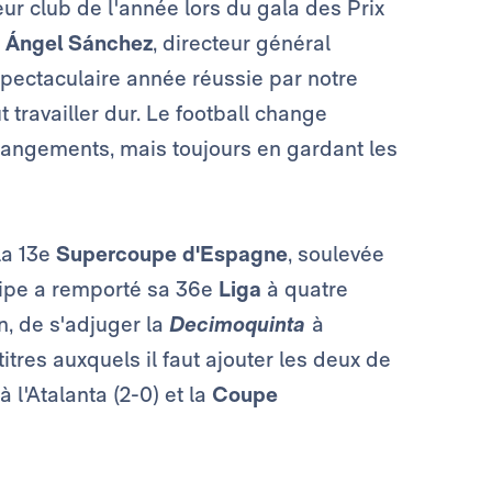
r club de l'année lors du gala des Prix
 Ángel Sánchez
, directeur général
spectaculaire année réussie par notre
ut travailler dur. Le football change
changements, mais toujours en gardant les
la 13e
Supercoupe d'Espagne
, soulevée
quipe a remporté sa 36e
Liga
à quatre
n, de s'adjuger la
Decimoquinta
à
tres auxquels il faut ajouter les deux de
à l'Atalanta (2-0) et la
Coupe