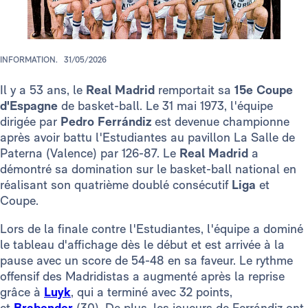
INFORMATION.
31/05/2026
Il y a 53 ans, le
Real Madrid
remportait sa
15e
Coupe
d'Espagne
de basket-ball. Le 31 mai 1973, l'équipe
dirigée par
Pedro Ferrándiz
est devenue championne
après avoir battu l'Estudiantes au pavillon La Salle de
Paterna (Valence) par 126-87. Le
Real Madrid
a
démontré sa domination sur le basket-ball national en
réalisant son quatrième doublé consécutif
Liga
et
Coupe.
Lors de la finale contre l'Estudiantes, l'équipe a dominé
le tableau d'affichage dès le début et est arrivée à la
pause avec un score de 54-48 en sa faveur. Le rythme
offensif des Madridistas a augmenté après la reprise
grâce à
Luyk
, qui a terminé avec 32 points,
et
Brabender
(30). De plus, les joueurs de Ferrándiz ont