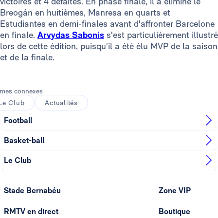
victoires et 4 défaites. En phase finale, il a éliminé le
Breogán en huitièmes, Manresa en quarts et
Estudiantes en demi-finales avant d'affronter Barcelone
en finale.
Arvydas Sabonis
s'est particulièrement illustré
lors de cette édition, puisqu'il a été élu MVP de la saison
et de la finale.
mes connexes
Le Club
Actualités
Football
Basket-ball
Le Club
Stade Bernabéu
Zone VIP
RMTV en direct
Boutique