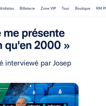
ridistas
Billeterie
Zone VIP
Tour
Boutique
RM P
Je me présente
n qu'en 2000 »
é interviewé par Josep