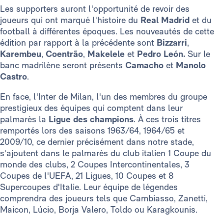
Les supporters auront l'opportunité de revoir des
joueurs qui ont marqué l'histoire du
Real Madrid
et du
football à différentes époques. Les nouveautés de cette
édition par rapport à la précédente sont
Bizzarri
,
Karembeu
,
Coentrão
,
Makelele
et
Pedro León.
Sur le
banc madrilène seront présents
Camacho
et
Manolo
Castro
.
En face, l'Inter de Milan, l'un des membres du groupe
prestigieux des équipes qui comptent dans leur
palmarès la
Ligue des champions
. À ces trois titres
remportés lors des saisons 1963/64, 1964/65 et
2009/10, ce dernier précisément dans notre stade,
s'ajoutent dans le palmarès du club italien 1 Coupe du
monde des clubs, 2 Coupes Intercontinentales, 3
Coupes de l'UEFA, 21 Ligues, 10 Coupes et 8
Supercoupes d'Italie. Leur équipe de légendes
comprendra des joueurs tels que Cambiasso, Zanetti,
Maicon, Lúcio, Borja Valero, Toldo ou Karagkounis.