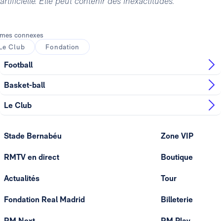
artificielle. Elle peut contenir des inexactitudes.
mes connexes
Le Club
Fondation
Football
Basket-ball
Le Club
Stade Bernabéu
Zone VIP
RMTV en direct
Boutique
Actualités
Tour
Fondation Real Madrid
Billeterie
RM Next
RM Play