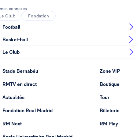
mes connexes
Le Club
Fondation
Football
Basket-ball
Le Club
Stade Bernabéu
Zone VIP
RMTV en direct
Boutique
Actualités
Tour
Fondation Real Madrid
Billeterie
RM Next
RM Play
École Universitaire Real Madrid