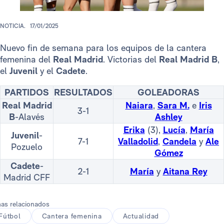
NOTICIA.
17/01/2025
Nuevo fin de semana para los equipos de la cantera
femenina del
Real Madrid
. Victorias del
Real Madrid B
,
el
Juvenil
y el
Cadete
.
PARTIDOS
RESULTADOS
GOLEADORAS
Real Madrid
Naiara
,
Sara M.
e
Iris
3-1
B
-Alavés
Ashley
Erika
(3),
Lucía
,
María
Juvenil
-
7-1
Valladolid
,
Candela
y
Ale
Pozuelo
Gómez
Cadete
-
2-1
María
y
Aitana Rey
Madrid CFF
as relacionados
Fútbol
Cantera femenina
Actualidad