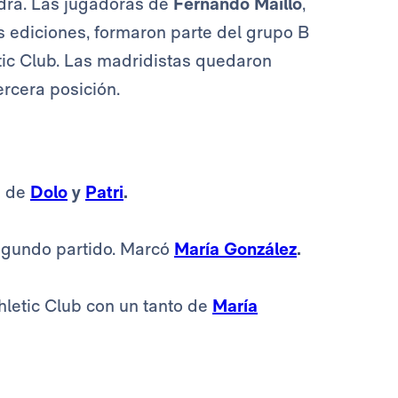
dra. Las jugadoras de
Fernando Maillo
,
 ediciones, formaron parte del grupo B
etic Club. Las madridistas quedaron
ercera posición.
s de
Dolo
y
Patri
.
egundo partido. Marcó
María González
.
thletic Club con un tanto de
María